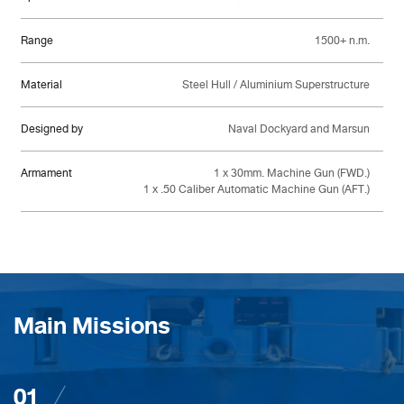
Range
1500+ n.m.
Material
Steel Hull / Aluminium Superstructure
Designed by
Naval Dockyard and Marsun
Armament
1 x 30mm. Machine Gun (FWD.)
1 x .50 Caliber Automatic Machine Gun (AFT.)
Main Missions
01