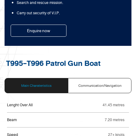
Search and rescue mission.
Carry out security of V.I.P.
Enquire now
T995-T996 Patrol Gun Boat
Main Charateristics
Communication/Navigation
Lenght Over All
41.45 metres
Beam
7.20 metres
Speed
27+ knots