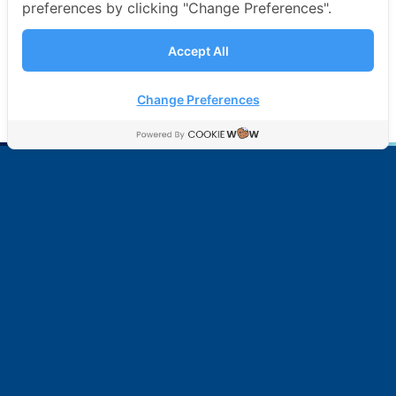
preferences by clicking "Change Preferences".
Accept All
Change Preferences
บริษัท มาร์ซัน จำกัด (มหาชน)
อู่ต่อเรือของคนไทย เพื่อสังคมไทย
SITE MAP
หน้าแรก
การต่อเรือ
Copyright © 2021 Marsun Public Company Limited.
ALL Rights Reserved