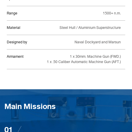
Range
1500+ n.m.
Material
Steel Hull / Aluminium Superstructure
Designed by
Naval Dockyard and Marsun
Armament
1 x 30mm. Machine Gun (FWD.)
1 x .50 Caliber Automatic Machine Gun (AFT.)
Main Missions
01