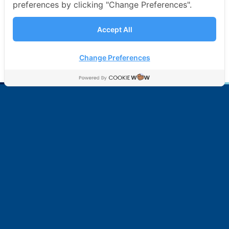
preferences by clicking "Change Preferences".
Accept All
Change Preferences
บริษัท มาร์ซัน จำกัด (มหาชน)
อู่ต่อเรือของคนไทย เพื่อสังคมไทย
SITE MAP
หน้าแรก
การต่อเรือ
Copyright © 2021 Marsun Public Company Limited.
ALL Rights Reserved