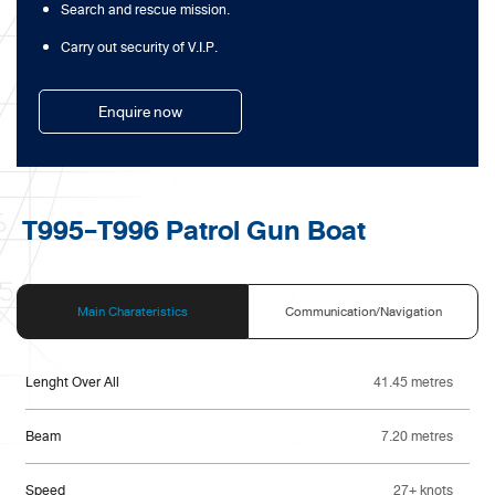
Search and rescue mission.
Carry out security of V.I.P.
Enquire now
T995-T996 Patrol Gun Boat
Main Charateristics
Communication/Navigation
Lenght Over All
41.45 metres
Beam
7.20 metres
Speed
27+ knots